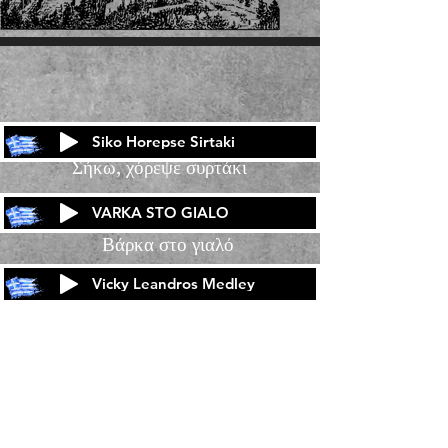
Siko Horepse Sirtaki
Σήκω, χόρεψε συρτάκι
VARKA STO GIALO
Βάρκα στο γιαλό
Vicky Leandros Medley
Βίκυ Λέανδρος-Πότ Πουρί
Zurück