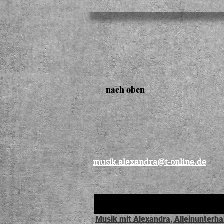
nach oben
musik.alexandra@t-online.de
Impressum
Musik mit Alexandra, Alleinunterha